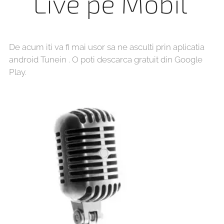
Live pe Mobil
De acum iti va fi mai usor sa ne asculti prin aplicatia
android Tunein . O poti descarca gratuit din Google
Play.