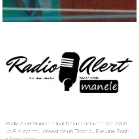
Radio Alert Manele a luat fiinta in data de 1 Mai 2018
un Proiect nou, creeat de un Tanar cu Pasiune Pentru